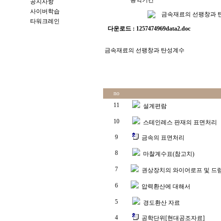
용역기간
공지사항
사이버학습
금속재료의 선팽창과 
타워크레인
다운로드 : 1257474969data2.doc
금속재료의 선팽창과 탄성계수
no
11
설계편람
10
스테인레스 판재의 표면처리
9
금속의 표면처리
8
마찰계수표(참고치)
7
권상장치의 와이어로프 및 드
6
압력환산에 대해서
5
경도환산 자료
4
공학단위[현대공조자료]