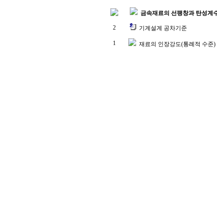
금속재료의 선팽창과 탄성계
2
기계설계 공차기준
1
재료의 인장강도(통례적 수준)